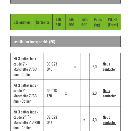
Taille
Taille
Taille
Poids
P.U. HT
Désignation
Référence
545
500
600
(kg)
[Euros]
Installation transportable (P6)
Kit 3 pattes inox -
coude 2" -
39 023
Nous
x
2,0
Manchette 2"/63
046
contacter
mm - Collier
Kit 3 pattes inox -
coude 2" -
39 018
Nous
x
2,0
Manchette 2"/63
120
contacter
mm - Collier
Kit 3 pattes inox -
1/2
coude 2"
-
39 023
Nous
x
4,0
Manchette 2"½/80
047
contacter
mm - Collier