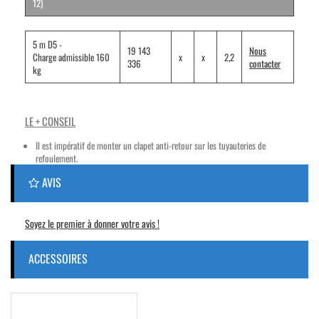
12)
5 m D5 -
19 143
Nous
Charge
admissible
160
x
x
2,2
336
contacter
kg
LE + CONSEIL
Il est impératif de monter un clapet anti-retour sur les tuyauteries de
refoulement.
AVIS
Soyez le premier à donner votre avis !
ACCESSOIRES