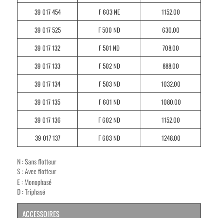
39 017 454
F 603 NE
1152.00
39 017 525
F 500 ND
630.00
39 017 132
F 501 ND
708.00
39 017 133
F 502 ND
888.00
39 017 134
F 503 ND
1032.00
39 017 135
F 601 ND
1080.00
39 017 136
F 602 ND
1152.00
39 017 137
F 603 ND
1248.00
N : Sans flotteur
S : Avec flotteur
E : Monophasé
D : Triphasé
ACCESSOIRES