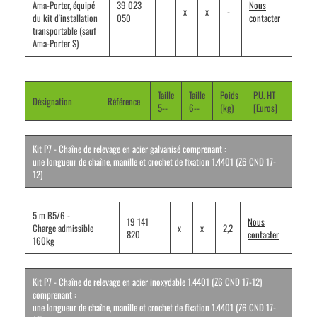
Ama-Porter, équipé
39 023
Nous
x
x
-
du kit d'installation
050
contacter
transportable (sauf
Ama-Porter S)
Taille
Taille
Poids
P.U. HT
Désignation
Référence
5--
6--
(kg)
[Euros]
Kit P7 - Chaîne de relevage en acier galvanisé comprenant :
une longueur de chaîne, manille et crochet de fixation 1.4401 (Z6 CND 17-
12)
5 m B5/6 -
19 141
Nous
Charge
admissible
x
x
2,2
820
contacter
160kg
Kit P7 -
Ch
aîne de relevage en acier inoxydable 1.4401 (Z6 CND 17-12)
comprenant :
une longueur de chaîne, manille et crochet de fixation 1.4401 (Z6 CND 17-