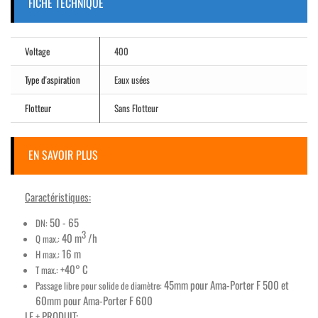
FICHE TECHNIQUE
Voltage
400
Type d'aspiration
Eaux usées
Flotteur
Sans Flotteur
EN SAVOIR PLUS
Caractéristiques:
50 - 65
DN:
3
40 m
/h
Q max.:
16 m
H max.:
+40° C
T max.:
45mm pour Ama-Porter F 500 et
Passage libre pour solide de diamètre:
60mm pour Ama-Porter F 600
LE + PRODUIT: