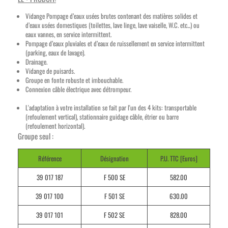
Vidange Pompage d’eaux usées brutes contenant des matières solides et
d’eaux usées domestiques (toilettes, lave linge, lave vaiselle, W.C. etc...) ou
eaux vannes, en service intermittent.
Pompage d’eaux pluviales et d’eaux de ruissellement en service intermittent
(parking, eaux de lavage).
Drainage.
Vidange de puisards.
Groupe en fonte robuste et imbouchable.
Connexion câble électrique avec détrompeur.
L'adaptation à votre installation se fait par l'un des 4 kits: transportable
(refoulement vertical), stationnaire guidage câble, étrier ou barre
(refoulement horizontal).
Groupe seul :
Référence
Désignation
P.U. TTC [Euros]
39 017 187
F 500 SE
582.00
39 017 100
F 501 SE
630.00
39 017 101
F 502 SE
828.00