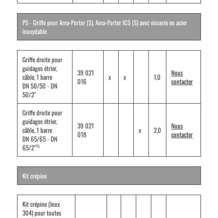
P5 - Griffe pour Ama-Porter (S), Ama-Porter ICS (S) avec visserie en acier
inoxydable
Griffe droite pour
guidages étrier,
39 021
Nous
câble, 1 barre
x
x
1,0
016
contacter
DN 50/50 - DN
50/2"
Griffe droite pour
guidages étrier,
39 021
Nous
câble, 1 barre
x
2,0
018
contacter
DN 65/65 - DN
½
65/2"
Kit crépine
Kit crépine (Inox
304) pour toutes