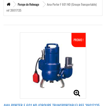
Pompe de Relevage
Ama-Porter F 601 ND (Groupe Transportable)
ref 39017135
PROMO !
AMA-PORTER F 601 ND (GROUPE TRANSPORTABLE) REF 39017135