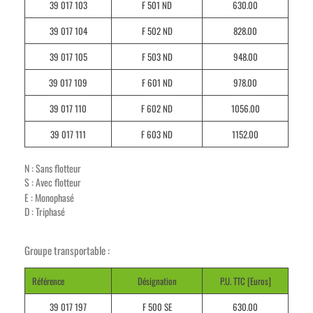
39 017 103
F 501 ND
630.00
39 017 104
F 502 ND
828.00
39 017 105
F 503 ND
948.00
39 017 109
F 601 ND
978.00
39 017 110
F 602 ND
1056.00
39 017 111
F 603 ND
1152.00
N : Sans flotteur
S : Avec flotteur
E : Monophasé
D : Triphasé
Groupe transportable :
Référence
Désignation
P.U. TTC [Euros]
39 017 197
F 500 SE
630.00