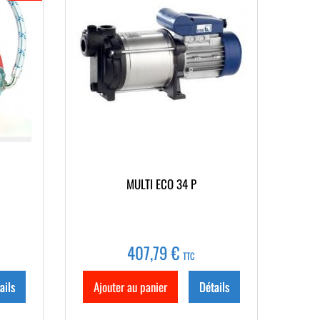
0
MULTI ECO 34 P
407,79 €
TTC
ails
Ajouter au panier
Détails