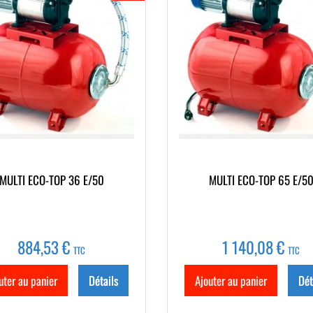
MULTI ECO-TOP 36 E/50
MULTI ECO-TOP 65 E/5
884,53 €
1 140,08 €
TTC
TTC
uter au panier
Détails
Ajouter au panier
Dét