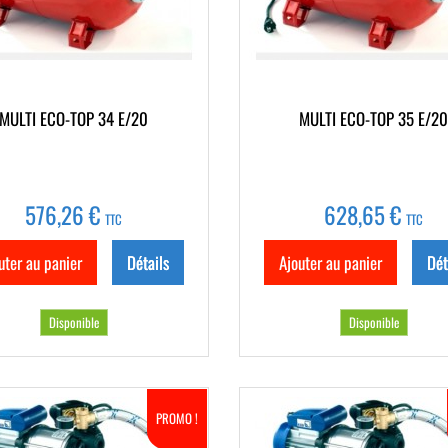
MULTI ECO-TOP 34 E/20
MULTI ECO-TOP 35 E/2
576,26 €
628,65 €
TTC
TTC
uter au panier
Détails
Ajouter au panier
Dét
Disponible
Disponible
PROMO !