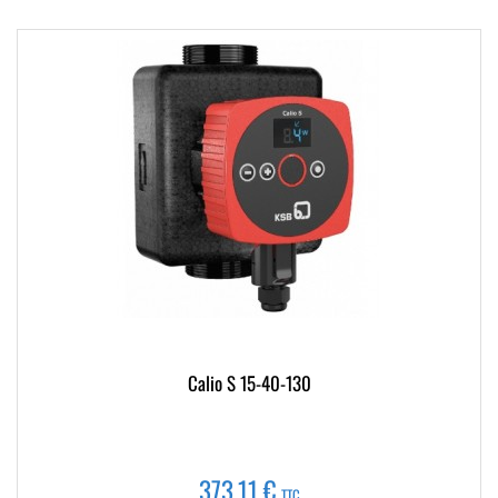
Calio S 15-40-130
373,11 €
TTC