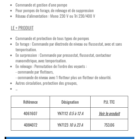
Commande et gestion d'une pompe
Pour pompes de forage, de relevage et de suppression
Réseau d'alimentation : Mono 230 V ou Tri 230/400 V
LE + PRODUIT
Commande et protection de tous types de pompes
En forage : Commande par électrode de niveau ou flussostat, avec et sans
temporisation.
En surpression : Commande par pressostat, flussostat, contacteur
manométrique, avec temporisation.
En relevage : Permutation de l’ordre des voyants :
- commande par flotteurs,
- commande de niveau avec 1 flotteur plus un flotteur de sécurité.
Autres circulation, protection des groupes,
...
Référence
Désignation
P.U. TTC
4061607
YN7112
0.5 à 12 A
Voir le produit
4084072
YN7123
10 à 23 A
753.06