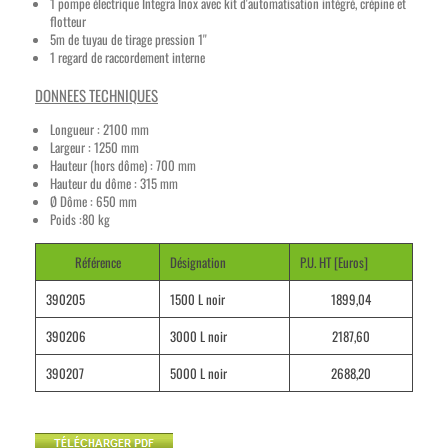
1 pompe électrique Integra Inox avec kit d'automatisation intégré, crépine et
flotteur
5m de tuyau de tirage pression 1''
1 regard de raccordement interne
DONNEES TECHNIQUES
Longueur : 2100 mm
Largeur : 1250 mm
Hauteur (hors dôme) : 700 mm
Hauteur du dôme : 315 mm
Ø Dôme : 650 mm
Poids :80 kg
Référence
Désignation
P.U. HT [Euros]
390205
1500 L noir
1899,04
390206
3000 L noir
2187,60
390207
5000 L noir
2688,20