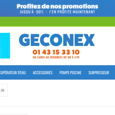
CUPÉRATEUR D'EAU
ACCESSOIRES
POMPE PISCINE
SURPRESSEUR
1,1M