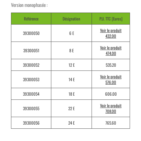
Version monophasée :
Référence
Désignation
P.U. TTC [Euros]
Voir le produit
39300050
6 E
432.00
Voir le produit
39300051
8 E
474.00
39300052
12 E
535.20
Voir le produit
39300053
14 E
576.00
39300054
18 E
606.00
Voir le produit
39300055
22 E
708.00
39300056
24 E
765.60