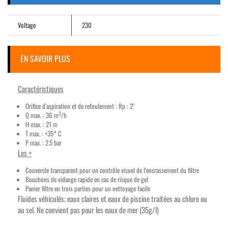
Voltage
230
EN SAVOIR PLUS
Caractéristiques
Orifice d'aspiration et de refoulement : Rp : 2"
3
Q max. : 36 m
/h
H max. : 21 m
T max. : +35° C
P max. : 2.5 bar
Les +
Couvercle transparent pour un contrôle visuel de l'encrassement du filtre
Bouchons de vidange rapide en cas de risque de gel
Panier filtre en trois parties pour un nettoyage facile
Fluides véhiculés; eaux claires et eaux de piscine traitées au chlore ou
au sel. Ne convient pas pour les eaux de mer (35g/l)