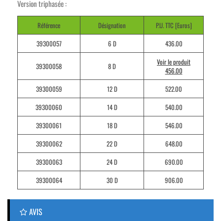
Version triphasée :
Référence
Désignation
P.U. TTC [Euros]
39300057
6 D
436.00
Voir le produit
39300058
8 D
456.00
39300059
12 D
522.00
39300060
14 D
540.00
39300061
18 D
546.00
39300062
22 D
648.00
39300063
24 D
690.00
39300064
30 D
906.00
AVIS