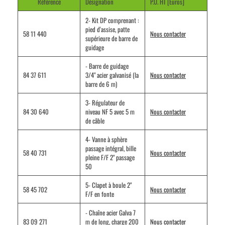
Référence
Désignation
P.U. HT [Euros]
2- Kit DP comprenant :
pied d'assise, patte
58 11 440
Nous contacter
supérieure de barre de
guidage
- Barre de guidage
84 37 611
3/4" acier galvanisé (la
Nous contacter
barre de 6 m)
3- Régulateur de
84 30 640
niveau NF 5 avec 5 m
Nous contacter
de câble
4- Vanne à sphère
passage intégral, bille
58 40 731
Nous contacter
pleine F/F 2" passage
50
5- Clapet à boule 2"
58 45 702
Nous contacter
F/F en fonte
- Chaîne acier Galva 7
83 09 271
m de long, charge 200
Nous contacter