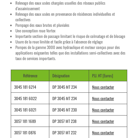
Relevage des eaux usées chargées usuelles des réseaux publics
d’assainissement
Relevage des eaux usées en provenance de résidences individuelles et
collectives
Pompage des eaux brutes et pluviales
Une conception roue Vortex
Importante section de passage limitant le risque de colmatage et de blocage
Usure de la roue limitée et facile grâce à l'absence de réglage
Pompes de la gamme 3000 avec hydraulique et moteur conçus pour des
applications exigeantes telles que des installations semi-collectives avec des
taux de services importants.
Référence
Désignation
P.U. HT [Euros]
3045 181 6214
DP 3045 MT 234
Nous contacter
3045 181 6022
DP 3045 MT 234
Nous contacter
3045 181 6021
DP 3045 MT 230
Nous contacter
3057 181 1689
DP 3057 MT 238
Nous contacter
3057 181 0876
DP 3057 MT 232
Nous contacter