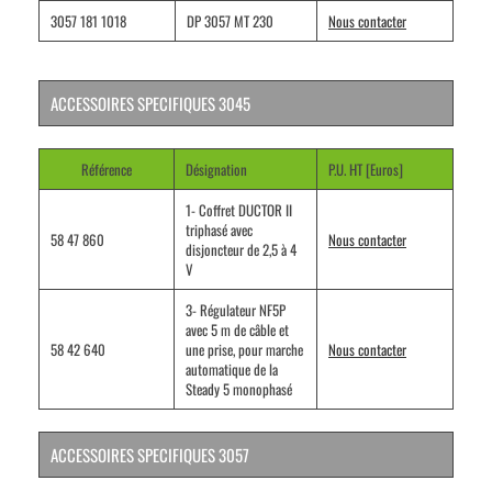
3057 181 1018
DP 3057 MT 230
Nous contacter
ACCESSOIRES
SPECIFIQUES 3045
Référence
Désignation
P.U. HT [Euros]
1- Coffret DUCTOR II
triphasé avec
58 47 860
Nous contacter
disjoncteur de 2,5 à 4
V
3- Régulateur NF5P
avec 5 m de câble et
58 42 640
une prise, pour marche
Nous contacter
automatique de la
Steady 5 monophasé
ACCESSOIRES
SPECIFIQUES 3057