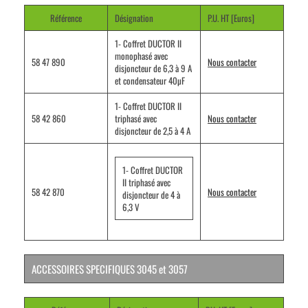
Référence
Désignation
P.U. HT [Euros]
1- Coffret DUCTOR II
monophasé avec
58 47 890
Nous contacter
disjoncteur de 6,3 à 9 A
et condensateur 40µF
1- Coffret DUCTOR II
58 42 860
triphasé avec
Nous contacter
disjoncteur de 2,5 à 4 A
1- Coffret DUCTOR
II triphasé avec
58 42 870
Nous contacter
disjoncteur de 4 à
6,3 V
ACCESSOIRES
SPECIFIQUES 3045 et 3057