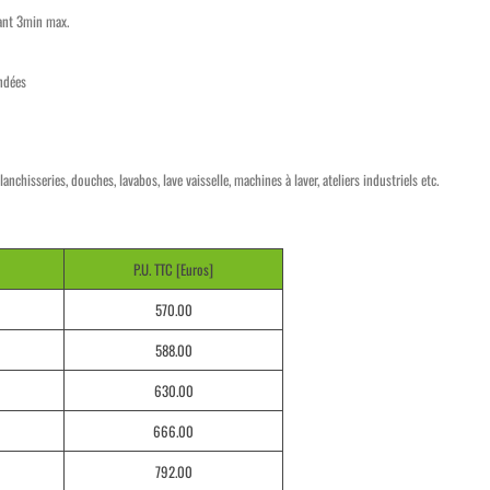
ant 3min max.
ondées
nchisseries, douches, lavabos, lave vaisselle, machines à laver, ateliers industriels etc.
P.U. TTC [Euros]
570.00
588.00
630.00
666.00
792.00