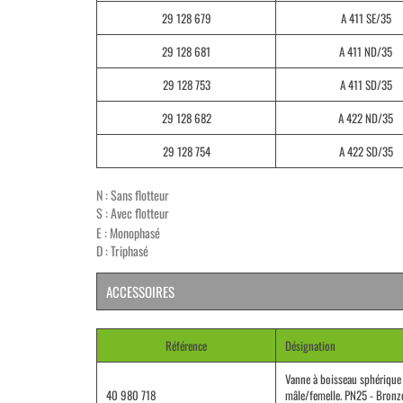
29 128 679
A 411 SE/35
29 128 681
A 411 ND/35
29 128 753
A 411 SD/35
29 128 682
A 422 ND/35
29 128 754
A 422 SD/35
N : Sans flotteur
S : Avec flotteur
E : Monophasé
D : Triphasé
ACCESSOIRES
Référence
Désignation
Vanne à boisseau sphérique
40 980 718
mâle/femelle. PN25 - Bronz