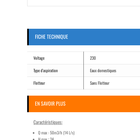
FICHE TECHNIQUE
Voltage
230
Type d'aspiration
Eaux domestiques
Flotteur
Sans Flotteur
EN SAVOIR PLUS
Caractéristiques:
Q max : 50m3/h (14 L/s
)
:
H max
24