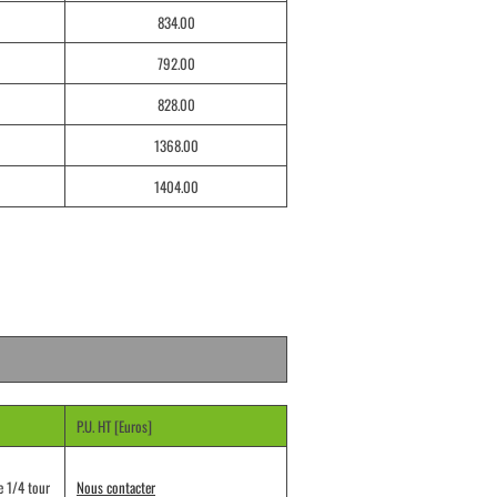
834.00
792.00
828.00
1368.00
1404.00
P.U. HT [Euros]
e 1/4 tour
Nous contacter