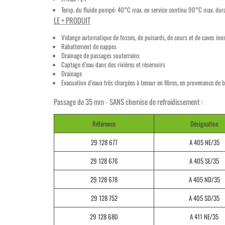
Temp. du fluide pompé: 40°C max. en service continu 90°C max. dur
LE + PRODUIT
Vidange automatique de fosses, de puisards, de cours et de caves in
Rabattement de nappes
Drainage de passages souterrains
Captage d’eau dans des rivières et réservoirs
Drainage
Evacuation d’eaux très chargées à teneur en fibres, en provenance de bla
Passage de 35 mm - SANS chemise de refroidissement :
Référence
Désignation
29 128 677
A 405 NE/35
29 128 676
A 405 SE/35
29 128 678
A 405 ND/35
29 128 752
A 405 SD/35
29 128 680
A 411 NE/35