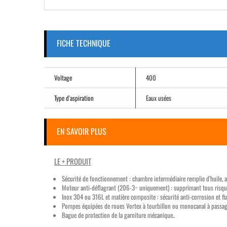
FICHE TECHNIQUE
Voltage
400
Type d'aspiration
Eaux usées
EN SAVOIR PLUS
LE + PRODUIT
Sécurité de fonctionnement : chambre intermédiaire remplie d’huile, as
Moteur anti-déflagrant (206-3~ uniquement) : supprimant tous risques
Inox 304 ou 316L et matière composite : sécurité anti-corrosion et fia
Pompes équipées de roues Vortex à tourbillon ou monocanal à passag
Bague de protection de la garniture mécanique..