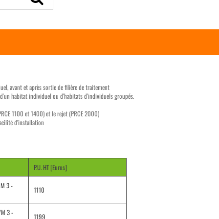
l, avant et après sortie de filière de traitement
d'un habitat individuel ou d'habitats d'individuels groupés.
 (PRCE 1100 et 1400) et le rejet (PRCE 2000)
ilité d'installation
P.U. HT [Euros]
M 3 -
1110
M 3 -
1199