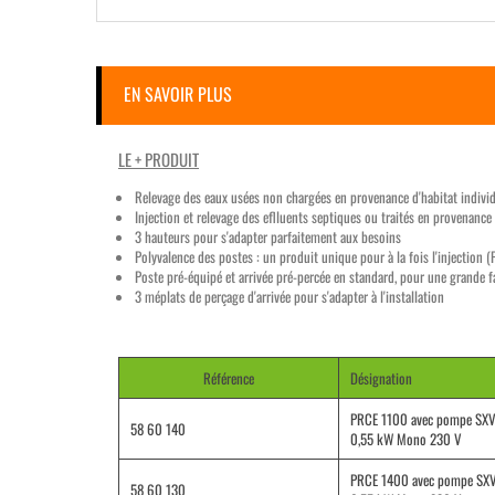
EN SAVOIR PLUS
LE + PRODUIT
Relevage des eaux usées non chargées en provenance d'habitat individue
Injection et relevage des eflluents septiques ou traités en provenance 
3 hauteurs pour s'adapter parfaitement aux besoins
Polyvalence des postes : un produit unique pour à la fois l'injection
Poste pré-équipé et arrivée pré-percée en standard, pour une grande fac
3 méplats de perçage d'arrivée pour s'adapter à l'installation
Référence
Désignation
PRCE 1100 avec pompe SXV
58 60 140
0,55 kW Mono 230 V
PRCE 1400 avec pompe SXV
58 60 130