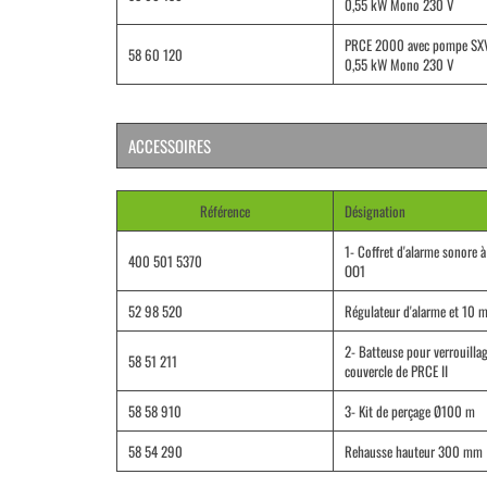
0,55 kW Mono 230 V
PRCE 2000 avec pompe SX
58 60 120
0,55 kW Mono 230 V
ACCESSOIRES
Référence
Désignation
1- Coffret d'alarme sonore à
400 501 5370
OO1
52 98 520
Régulateur d'alarme et 10 m
2- Batteuse pour verrouilla
58 51 211
couvercle de PRCE II
58 58 910
3- Kit de perçage Ø100 m
58 54 290
Rehausse hauteur 300 mm