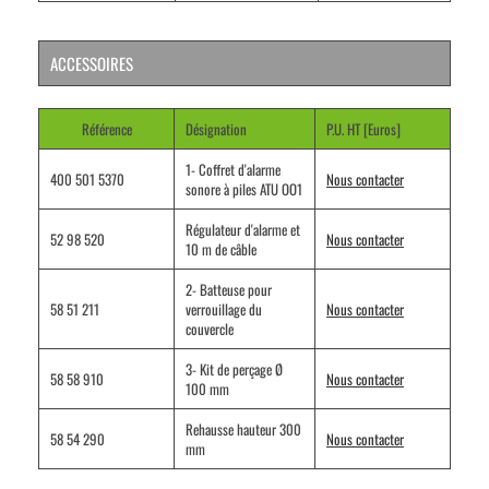
ACCESSOIRES
Référence
Désignation
P.U. HT [Euros]
1- Coffret d'alarme
400 501 5370
Nous contacter
sonore à piles ATU OO1
Régulateur d'alarme et
52 98 520
Nous contacter
10 m de câble
2- Batteuse pour
58 51 211
verrouillage du
Nous contacter
couvercle
3- Kit de perçage Ø
58 58 910
Nous contacter
100 mm
Rehausse hauteur 300
58 54 290
Nous contacter
mm