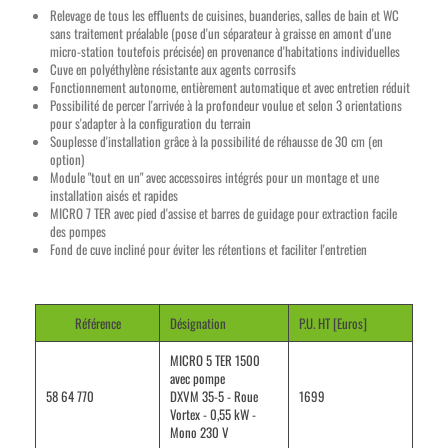
Relevage de tous les effluents de cuisines, buanderies, salles de bain et WC
sans traitement préalable (pose d'un séparateur à graisse en amont d'une
micro-station toutefois précisée) en provenance d'habitations individuelles
Cuve en polyéthylène résistante aux agents corrosifs
Fonctionnement autonome, entièrement automatique et avec entretien réduit
Possibilité de percer l'arrivée à la profondeur voulue et selon 3 orientations
pour s'adapter à la configuration du terrain
Souplesse d'installation grâce à la possibilité de réhausse de 30 cm (en
option)
Module "tout en un" avec accessoires intégrés pour un montage et une
installation aisés et rapides
MICRO 7 TER avec pied d'assise et barres de guidage pour extraction facile
des pompes
Fond de cuve incliné pour éviter les rétentions et faciliter l'entretien
Référence
Désignation
P.U. HT [Euros]
MICRO 5 TER 1500
avec pompe
58 64 770
DXVM 35-5 - Roue
1699
Vortex - 0,55 kW -
Mono 230 V