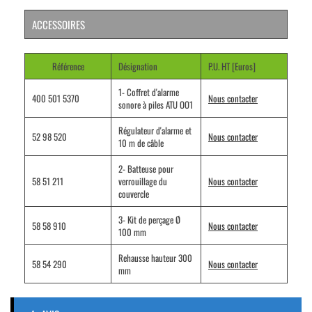
ACCESSOIRES
Référence
Désignation
P.U. HT [Euros]
1- Coffret d'alarme
400 501 5370
Nous contacter
sonore à piles ATU OO1
Régulateur d'alarme et
52 98 520
Nous contacter
10 m de câble
2- Batteuse pour
58 51 211
verrouillage du
Nous contacter
couvercle
3- Kit de perçage Ø
58 58 910
Nous contacter
100 mm
Rehausse hauteur 300
58 54 290
Nous contacter
mm