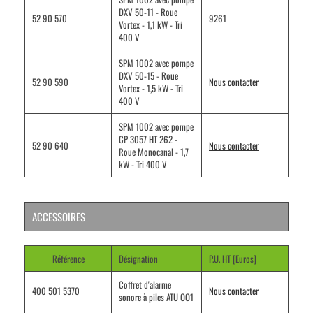
DXV 50-11 - Roue
52 90 570
9261
Vortex - 1,1 kW - Tri
400 V
SPM 1002 avec pompe
DXV 50-15 - Roue
52 90 590
Nous contacter
Vortex - 1,5 kW - Tri
400 V
SPM 1002 avec pompe
CP 3057 HT 262 -
52 90 640
Nous contacter
Roue Monocanal - 1,7
kW - Tri 400 V
ACCESSOIRES
Référence
Désignation
P.U. HT [Euros]
Coffret d'alarme
400 501 5370
Nous contacter
sonore à piles ATU OO1