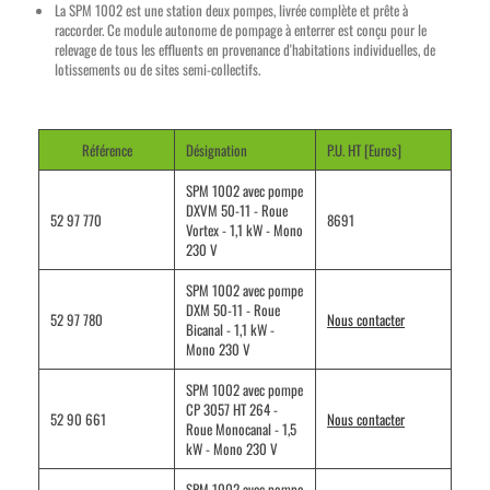
La SPM 1002 est une station deux pompes, livrée complète et prête à
raccorder. Ce module autonome de pompage à enterrer est conçu pour le
relevage de tous les effluents en provenance d'habitations individuelles, de
lotissements ou de sites semi-collectifs.
Référence
Désignation
P.U. HT [Euros]
SPM 1002 avec pompe
DXVM 50-11 - Roue
52 97 770
8691
Vortex - 1,1 kW - Mono
230 V
SPM 1002 avec pompe
DXM 50-11 - Roue
52 97 780
Nous contacter
Bicanal - 1,1 kW -
Mono 230 V
SPM 1002 avec pompe
CP 3057 HT 264 -
52 90 661
Nous contacter
Roue Monocanal - 1,5
kW - Mono 230 V
SPM 1002 avec pompe