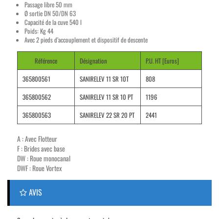
Passage libre 50 mm
Ø sortie DN 50/DN 63
Capacité de la cuve 540 l
Poids: Kg 44
Avec 2 pieds d’accouplement et dispositif de descente
Référence
Désignation
P.U. HT [Euros]
365800561
SANIRELEV 11 SR 10T
808
365800562
SANIRELEV 11 SR 10 PT
1196
365800563
SANIRELEV 22 SR 20 PT
2441
A : Avec Flotteur
F : Brides avec base
DW : Roue monocanal
DWF : Roue Vortex
AVIS