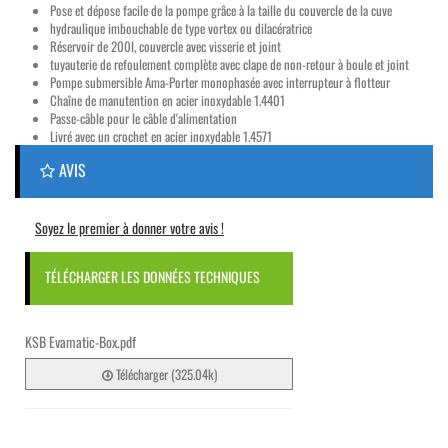
Pose et dépose facile de la pompe grâce à la taille du couvercle de la cuve
hydraulique imbouchable de type vortex ou dilacératrice
Réservoir de 200l, couvercle avec visserie et joint
tuyauterie de refoulement complète avec clape de non-retour à boule et joint
Pompe submersible Ama-Porter monophasée avec interrupteur à flotteur
Chaîne de manutention en acier inoxydable 1.4401
Passe-câble pour le câble d'alimentation
Livré avec un crochet en acier inoxydable 1.4571
AVIS
Soyez le premier à donner votre avis !
TÉLÉCHARGER LES DONNÉES TECHNIQUES
KSB Evamatic-Box.pdf
Télécharger (325.04k)