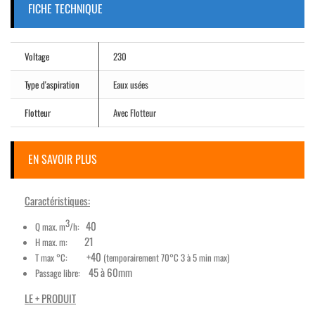
FICHE TECHNIQUE
Voltage
230
Type d'aspiration
Eaux usées
Flotteur
Avec Flotteur
EN SAVOIR PLUS
Caractéristiques:
3
40
Q max. m
/h:
21
H max. m:
+40
T max °C:
(temporairement 70°C 3 à 5 min max)
45 à 60mm
Passage libre:
LE + PRODUIT