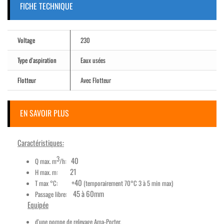
FICHE TECHNIQUE
Voltage
230
Type d'aspiration
Eaux usées
Flotteur
Avec Flotteur
EN SAVOIR PLUS
Caractéristiques:
3
40
Q max. m
/h:
21
H max. m:
+40
T max °C:
(temporairement 70°C 3 à 5 min max)
45 à 60mm
Passage libre:
Equipée
d'une pompe de relevage Ama-Porter,