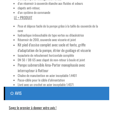
d'un réservoir à couvercle étanche aux fluides et odeurs
clapets anti-retour,
d'un système de commande
LE + PRODUIT
Pose et dépose facile de la pompe grâce à la taille du couvercle de la
cuve
hydraulique imbouchable de type vortex ou dilacératrice
Réservoir de 200l, couvercle avec visserie et joint
Kit pied d'assise complet avec socle et fonte, griffe
d'adaptation de la pompe, étrier de guidage et visserie
tuyauterie de refoulement horizontale complète
DN 50 / DB 65 avec clapet de non-retour à boule et joint
Pompe submersible Ama-Porter monophasée avec
interrupteur à flotteur
Chaîne de manutention en acier inoxydable 1.4401
Passe-câble pour le câble d'alimentation
Livré avec un crochet en acier inoxydable 1.4571
AVIS
Soyez le premier à donner votre avis !