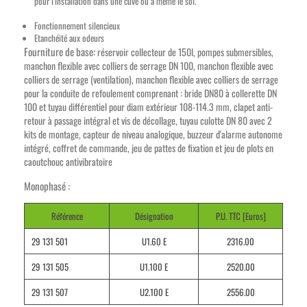
pour l’installation dans une cuve ou à même le sol.
Fonctionnement silencieux
Etanchéité aux odeurs
Fourniture de base:
réservoir collecteur de 150l, pompes submersibles,
manchon flexible avec colliers de serrage DN 100, manchon flexible avec
colliers de serrage (ventilation), manchon flexible avec colliers de serrage
pour la conduite de refoulement comprenant : bride DN80 à collerette DN
100 et tuyau différentiel pour diam extérieur 108-114.3 mm, clapet anti-
retour à passage intégral et vis de décollage, tuyau culotte DN 80 avec 2
kits de montage, capteur de niveau analogique, buzzeur d'alarme autonome
intégré, coffret de commande, jeu de pattes de fixation et jeu de plots en
caoutchouc antivibratoire
Monophasé :
Référence
Désignation
P.U. TTC [Euros]
29 131 501
U1.60 E
2316.00
29 131 505
U1.100 E
2520.00
29 131 507
U2.100 E
2556.00