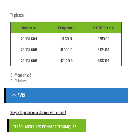
Triphasé :
Référence
Désignation
P.U. TTC [Euros]
29 131 604
U1.60 D
2280.00
29 131 605
U1.100 D
2424.00
29 131 606
U2.100 D
2532.00
E : Monophasé
D : Triphasé
AVIS
Soyez le premier à donner votre avis !
TÉLÉCHARGER LES DONNÉES TECHNIQUES