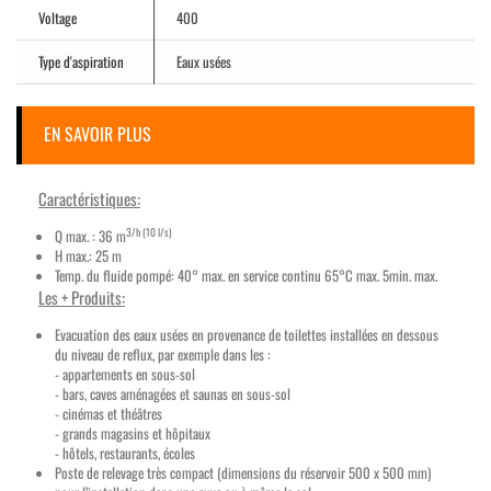
Voltage
400
Type d'aspiration
Eaux usées
EN SAVOIR PLUS
Caractéristiques:
3/h (10 l/s)
Q max. : 36 m
H max.: 25 m
Temp. du fluide pompé: 40° max. en service continu 65°C max. 5min. max.
Les + Produits:
Evacuation des eaux usées en provenance de toilettes installées en dessous
du niveau de reflux, par exemple dans les :
- appartements en sous-sol
- bars, caves aménagées et saunas en sous-sol
- cinémas et théâtres
- grands magasins et hôpitaux
- hôtels, restaurants, écoles
Poste de relevage très compact (dimensions du réservoir 500 x 500 mm)